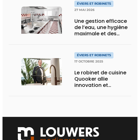
ÉVIERS ET ROBINETS
27 MAI 2026
Une gestion efficace
de l’eau, une hygiène
maximale et des
installations robustes
constituent la base
d’une cuisine
ÉVIERS ET ROBINETS
professionnelle
17 OCTOBRE 2025
tournée vers l’avenir
Le robinet de cuisine
Quooker allie
innovation et
tradition en un seul
système