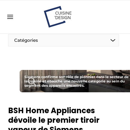
Contact
Contact direct
Emploi
Catégories
Enregistrer une offre d’emploi
Entreprises
Merci de votre inscription
S’inscrire
Home
Meest gelezen
Siemens confirme son rôle de pionnier dans le secteur de
la cuisine et ébauche une nouvelle catégorie au sein du
segment des appareils encastrés.
Podcasts
Privacy / Cookie statement
S’inscrire à l’événement
BSH Home Appliances
S’inscrire
dévoile le premier tiroir
Termes et conditions
vapeur de Siemens