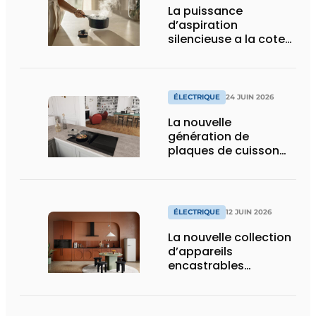
La puissance
d’aspiration
silencieuse a la cote
dans les cuisines haut
de gamme
ÉLECTRIQUE
24 JUIN 2026
La nouvelle
génération de
plaques de cuisson
avec hotte intégrée
ÉLECTRIQUE
12 JUIN 2026
La nouvelle collection
d’appareils
encastrables
interprète les
dernières tendances
pour l’intérieur