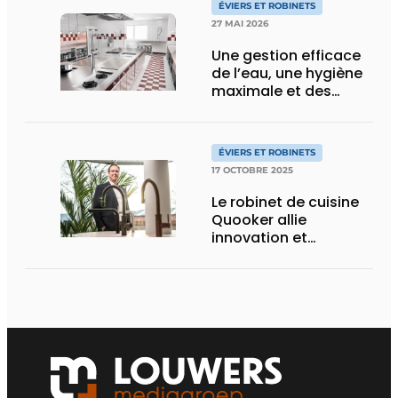
ÉVIERS ET ROBINETS
27 MAI 2026
Une gestion efficace
de l’eau, une hygiène
maximale et des
installations robustes
constituent la base
d’une cuisine
ÉVIERS ET ROBINETS
professionnelle
17 OCTOBRE 2025
tournée vers l’avenir
Le robinet de cuisine
Quooker allie
innovation et
tradition en un seul
système