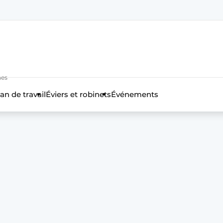
nes
an de travail
Éviers et robinets
Événements
n