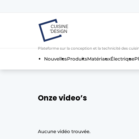
Contact
Contact direct
Emploi
Plateforme sur la conception et la technicité des cuisi
Enregistrer une offre d’emploi
Nouvelles
Produits
Matériaux
Électrique
Pl
Entreprises
Merci de votre inscriptio
S’inscrire
Home
Meest gelezen
Podcasts
Onze video’s
Privacy / Cookie statement
S’inscrire à l’événement
S’inscrire
Aucune vidéo trouvée.
Termes et conditions