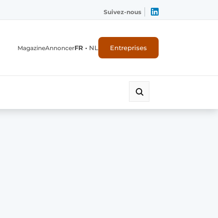
Suivez-nous
FR
•
NL
Entreprises
Magazine
Annoncer