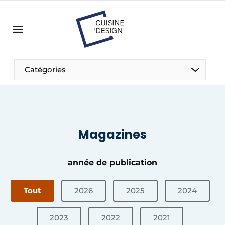
Contact
Contact direct
Emploi
Catégories
Enregistrer une offre d’emploi
Entreprises
Merci de votre inscription
S’inscrire
Home
Magazines
Meest gelezen
Podcasts
année de publication
Privacy / Cookie statement
S’inscrire à l’événement
Tout
2026
2025
2024
S’inscrire
2023
2022
2021
Termes et conditions