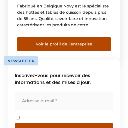
Fabriqué en Belgique Novy est le spécialiste
des hottes et tables de cuisson depuis plus
de 55 ans. Qualité, savoir-faire et innovation
caractérisent les produits de cette
entreprise belge. Le développement et la
production ont toujours lieu à Kuurne, en
Flandre occidentale. Aujourd’hui Novy
Voir le profil de l'entreprise
emploie environ deux cent cinquante
personnes et l’entreprise est le leader […]
NEWSLETTER
Inscrivez-vous pour recevoir des
informations et des mises à jour.